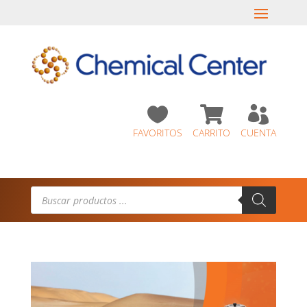



FAVORITOS
CARRITO
CUENTA
Búsqueda
de
productos