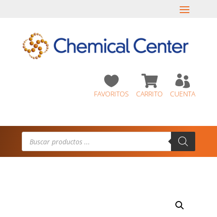



FAVORITOS
CARRITO
CUENTA
Búsqueda
de
productos