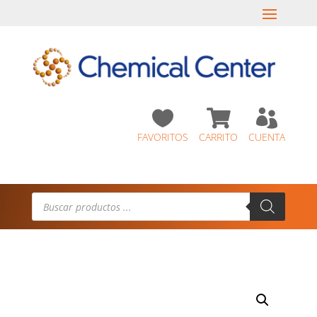



FAVORITOS
CARRITO
CUENTA
Búsqueda
de
productos