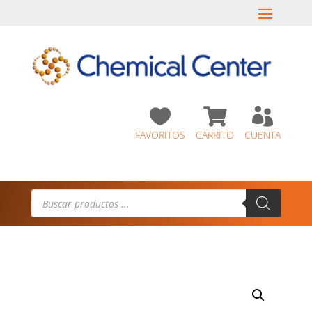



FAVORITOS
CARRITO
CUENTA
Búsqueda
de
productos