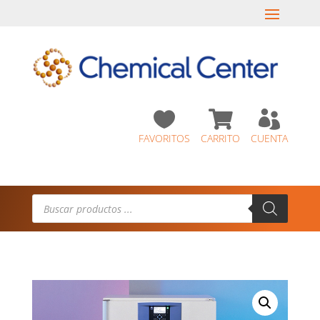



FAVORITOS
CARRITO
CUENTA
Búsqueda
de
productos