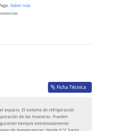
Pago.
Saber más
xistencias.
Ficha Técnica
 espacio. El sistema de refrigeración
vaporación de las muestras. Pueden
, asegurando tiempos extremadamente
. Rango de temperaturas: desde 0 °C hasta