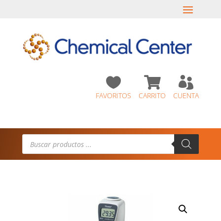



FAVORITOS
CARRITO
CUENTA
Búsqueda
de
productos