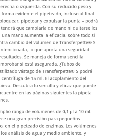
erecha o izquierda. Con su reducido peso y
 forma evidente el pipeteado, incluso al final
 bloquear, pipetear y expulsar la punta – podrá
 tendrá que cambiarla de mano ni quitarse los
 una mano aumenta la eficacia, sobre todo si
ontra cambio del volumen de Transferpette® S
intencionada, lo que aporta una seguridad
 resultados. Se maneja de forma sencilla
omprobar si está asegurada. ¿Tubos de
estilizado vástago de Transferpette® S podrá
 centrífuga de 15 ml. El acoplamiento del
pieza. Descubra lo sencillo y eficaz que puede
ncuentre en las páginas siguientes la pipeta
ones.
plio rango de volúmenes de 0,1 μl a 10 ml.
ece una gran precisión para pequeños
lo, en el pipeteado de enzimas. Los volúmenes
los análisis de agua y medio ambiente, y