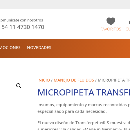

Comunicate con nosotros
+54 11 4730 1470
FAVORITOS
C
MOCIONES
NOVEDADES
INICIO
/
MANEJO DE FLUIDOS
/ MICROPIPETA T
MICROPIPETA TRANSF
Insumos, equipamiento y marcas reconocidas p
especializado para cada necesidad.
El nuevo diseño de Transferpette® S muestra de
superiores y la calidad «Made in Germany». El