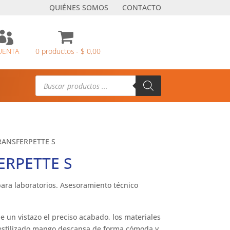
QUIÉNES SOMOS
CONTACTO

UENTA
0 productos
$ 0,00
Búsqueda
de
productos
RANSFERPETTE S
ERPETTE S
ara laboratorios. Asesoramiento técnico
 un vistazo el preciso acabado, los materiales
 estilizado mango descansa de forma cómoda y