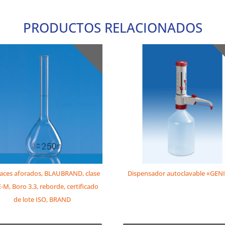
PRODUCTOS RELACIONADOS
aces aforados, BLAUBRAND, clase
Dispensador autoclavable «GEN
E-M, Boro 3.3, reborde, certificado
de lote ISO, BRAND