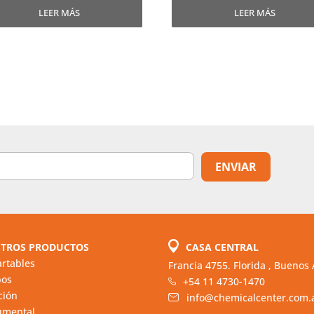
LEER MÁS
LEER MÁS
TROS PRODUCTOS
CASA CENTRAL
rtables
Francia 4755. Florida , Buenos 
pos
+54 11 4730-1470
ación
info@chemicalcenter.com.
umental