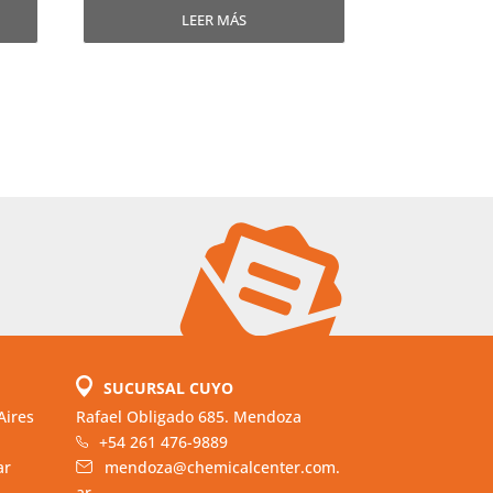
LEER MÁS
SUCURSAL CUYO
Aires
Rafael Obligado 685. Mendoza
+54 261 476-9889
ar
mendoza@chemicalcenter.com.
ar