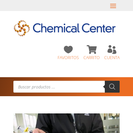



FAVORITOS
CARRITO
CUENTA
Búsqueda
de
productos