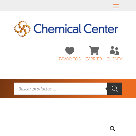



FAVORITOS
CARRITO
CUENTA
Búsqueda
de
productos