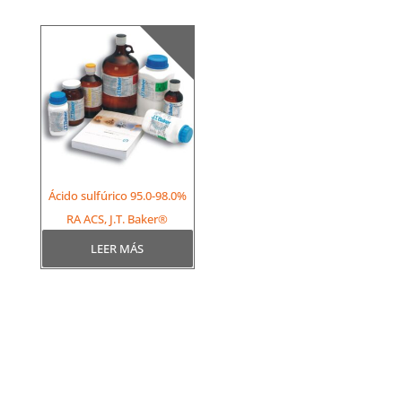
Ácido sulfúrico 95.0-98.0%
RA ACS, J.T. Baker®
LEER MÁS