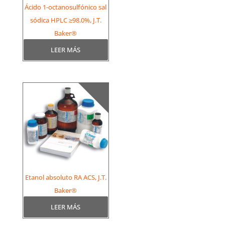
Ácido 1-octanosulfónico sal
sódica HPLC ≥98.0%, J.T.
Baker®
LEER MÁS
Etanol absoluto RA ACS, J.T.
Baker®
LEER MÁS