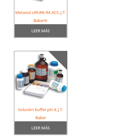
Metanol ≥99.8% RA ACS, J.T.
Baker®
LEER MÁS
Solución buffer pH 4, J.T.
Baker
LEER MÁS