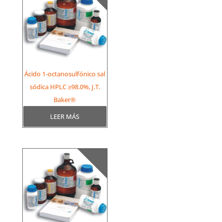
Ácido 1-octanosulfónico sal
sódica HPLC ≥98.0%, J.T.
Baker®
LEER MÁS