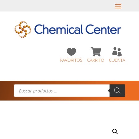



FAVORITOS
CARRITO
CUENTA
Búsqueda
de
productos