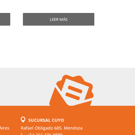
LEER MÁS
SUCURSAL CUYO
Aires
Rafael Obligado 685. Mendoza
+54 261 476-9889