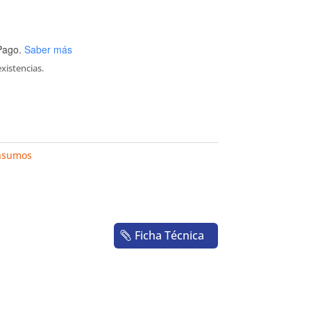
Pago.
Saber más
xistencias.
insumos
Ficha Técnica