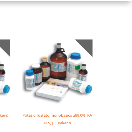
aker®
Potasio fosfato monobásico ≥99.0%, RA
ACS, J.T. Baker®