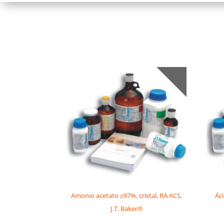
Amonio acetato ≥97%, cristal, RA ACS,
Ác
J.T. Baker®