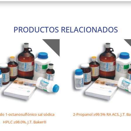
PRODUCTOS RELACIONADOS
ido 1-octanosulfónico sal sódica
2-Propanol ≥99.5% RA ACS, J.T. B
HPLC ≥98.0%, J.T. Baker®