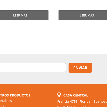
LEER MÁS
LEER MÁS
TROS PRODUCTOS
CASA CENTRAL
rtables
Francia 4755. Florida , Buenos 
pos
+54 11 4730-1470