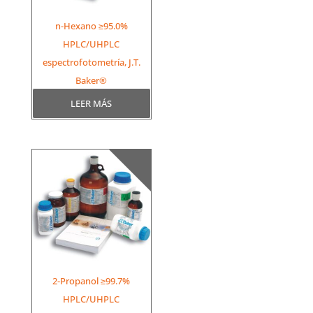
n-Hexano ≥95.0%
HPLC/UHPLC
espectrofotometría, J.T.
Baker®
LEER MÁS
2-Propanol ≥99.7%
HPLC/UHPLC