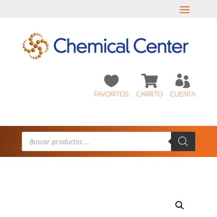



FAVORITOS
CARRITO
CUENTA
Búsqueda
de
productos