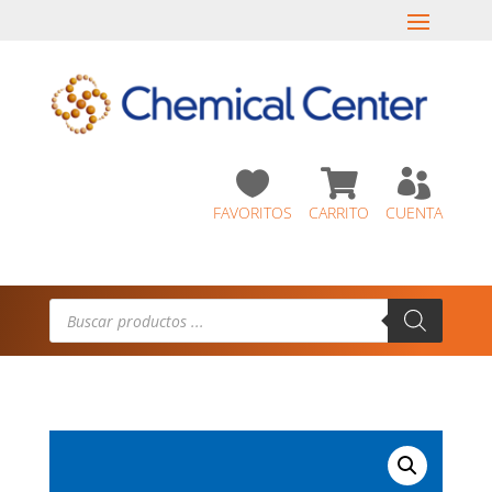



FAVORITOS
CARRITO
CUENTA
Búsqueda
de
productos