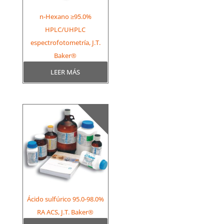
n-Hexano ≥95.0%
HPLC/UHPLC
espectrofotometría, J.T.
Baker®
LEER MÁS
Ácido sulfúrico 95.0-98.0%
RA ACS, J.T. Baker®