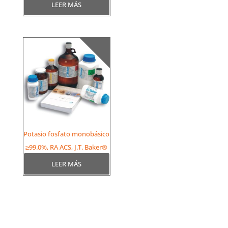
LEER MÁS
Potasio fosfato monobásico
≥99.0%, RA ACS, J.T. Baker®
LEER MÁS