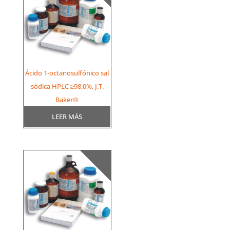
Ácido 1-octanosulfónico sal
sódica HPLC ≥98.0%, J.T.
Baker®
LEER MÁS