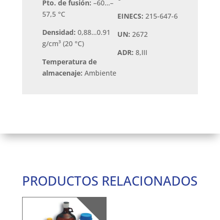
Pto. de fusión:
–60…–
57,5 °C
EINECS:
215-647-6
Densidad:
0,88…0.91
UN:
2672
g/cm³ (20 °C)
ADR:
8,III
Temperatura de
almacenaje:
Ambiente
PRODUCTOS RELACIONADOS