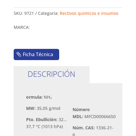
SKU:
9721
Categoría:
Rectivos quimicos e insumos
MARCA:
Ficha Técnica
DESCRIPCIÓN
ormula:
NH₃
MW:
35,05 g/mol
Número
MDL:
MFCD00066650
Pto. Ebullición:
32…
37,7 °C (1013 hPa)
Núm. CAS:
1336-21-
6