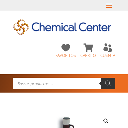



FAVORITOS
CARRITO
CUENTA
Búsqueda
de
productos