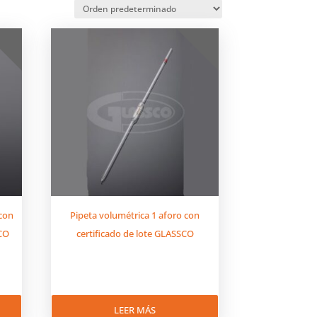
 con
Pipeta volumétrica 1 aforo con
SCO
certificado de lote GLASSCO
LEER MÁS