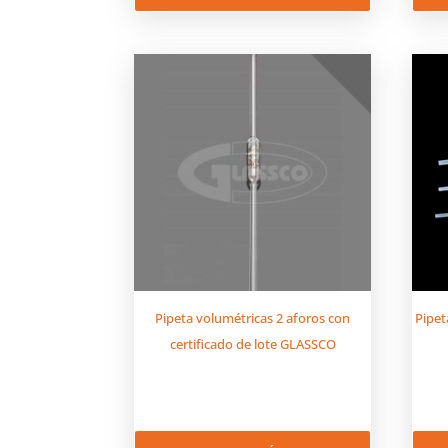
Pipeta volumétricas 2 aforos con
Pipet
certificado de lote GLASSCO