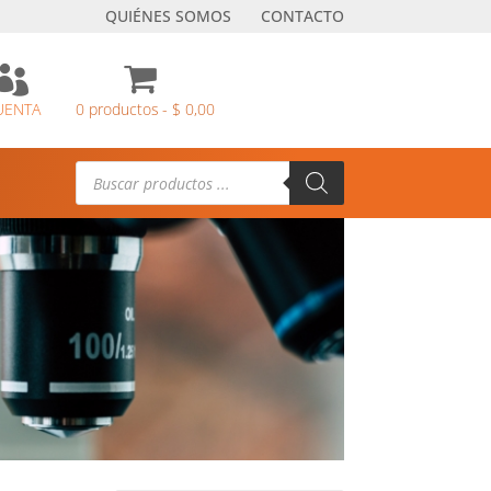
QUIÉNES SOMOS
CONTACTO

UENTA
0 productos
$ 0,00
Búsqueda
de
productos