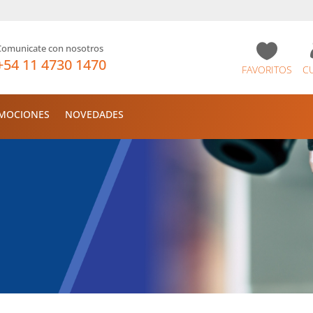

Comunicate con nosotros
+54 11 4730 1470
FAVORITOS
C
MOCIONES
NOVEDADES