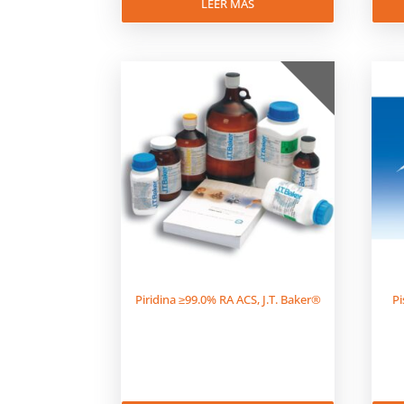
LEER MÁS
Piridina ≥99.0% RA ACS, J.T. Baker®
P