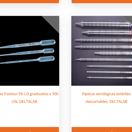
as Pasteur PE-LD graduadas x 500
Pipetas serológicas estériles
UN, DELTALAB
descartables, DELTALAB